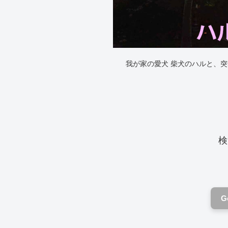
我が家の愛犬 柴犬のハルと、
検
G