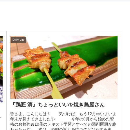
Daily Life
『鶏匠 清』ちょっといい✨焼き鳥屋さん
皆さま、こんにちは！ 気づけば、もう12月👀いよいよ
今
年末が見えてきました💦 今年の6月から始めた資
格のお勉強📖10冊のテキスト学習とすべての添削問題が終
わった～👏 後は、添削の返りを待つのとひたすら復習