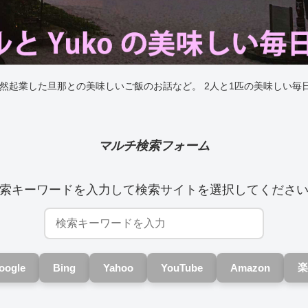
突然起業した旦那との美味しいご飯のお話など。 2人と1匹の美味しい毎
マルチ検索フォーム
索キーワードを入力して検索サイトを選択してくださ
楽
oogle
Bing
Yahoo
YouTube
Amazon