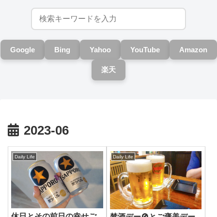
Google
Bing
Yahoo
YouTube
Amazon
楽天
2023-06
Daily Life
Daily Life
休日とその前日の幸せご
禁酒デー🚫とご褒美デー