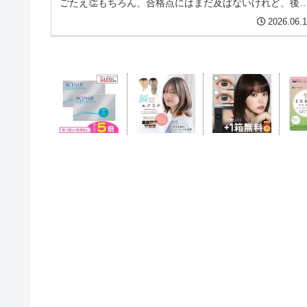
ごたえ👏もちろん、合格点にはまだ及ばないけれど、後2
カ月で追い込めば。。。 なんと...
2026.06.