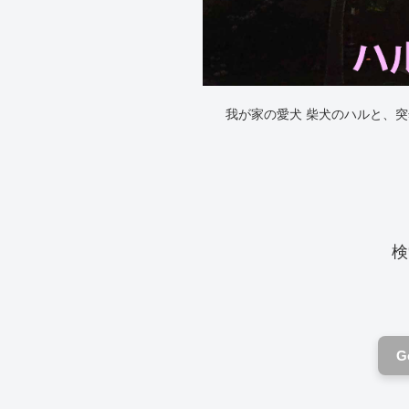
我が家の愛犬 柴犬のハルと、
検
G