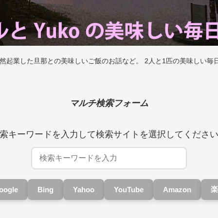
突然起業した旦那との美味しいご飯のお話など。 2人と1匹の美味しい毎
マルチ検索フォーム
索キーワードを入力して検索サイトを選択してくださ
楽
oogle
Bing
Yahoo
YouTube
Amazon