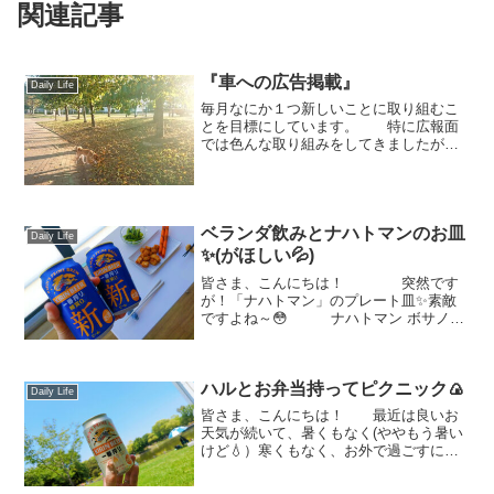
関連記事
『車への広告掲載』
Daily Life
毎月なにか１つ新しいことに取り組むこ
とを目標にしています。 特に広報面
では色んな取り組みをしてきましたが先
日ネットで色々調べていると、私たちの
住む街の市役所が、市内を走る公用車に
掲載する広告を募集していることを知り
ました。 「両側全席部...
ベランダ飲みとナハトマンのお皿
Daily Life
✨(がほしい💦)
皆さま、こんにちは！ 突然です
が！「ナハトマン」のプレート皿✨素敵
ですよね～😳 ナハトマン ボサノバ
サービング 4個セット NACHTMANN
BOSSA NOVA スクエア プレート レクタ
ングラー ボウル ディップ ペア 皿...
ハルとお弁当持ってピクニック🍙
Daily Life
皆さま、こんにちは！ 最近は良いお
天気が続いて、暑くもなく(ややもう暑い
けど💧）寒くもなく、お外で過ごすには
ちょうどよい気候ですね✨ 4月は
まだちょっと肌寒かったのでやっと！念