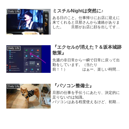
願のハルとお弁当を持ってピクニック🍀
に行ってきましたよ！...
ミスチルNightは突然に♪
Daily Life
ある日のこと。仕事帰りにお店に迎えに
来てくれると旦那さんから連絡がありま
した。 旦那がお店に顔を出してす
ぐ、「大変なこと思い出してん！！ ミ
スチルのブルーレイが発売に なってた
のに買うの忘れてた！」 うちの旦
那に限ってそんなこと👀って...
『エクセルが消えた？＆坂本城跡
Daily Life
散策』
先週の非日常から一瞬で日常に戻って出
勤をしています。（当たり
前！！） はぁー、楽しい時間は
どうしてこうも一瞬なんだろ
う？？ でも、夏はまだまだ始まっ
たばかり！オリンピックも盛り上がって
『パソコン整備士』
Daily Life
いるし、テンションはやや高めです
(笑) ...
旦那の仕事を手伝うにあたり、決定的に
足りないのは知識。
パソコンはある程度使えるけど、初期設
定やトラブル診断を行えるほどの知識は
全然… パソコンの訪問
サポートをメインにしている旦那から勧
められたのは『パソコン整...