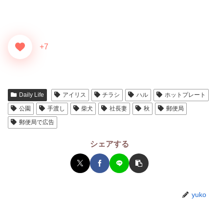
+7
Daily Life
アイリス
チラシ
ハル
ホットプレート
公園
手渡し
柴犬
社長妻
秋
郵便局
郵便局で広告
シェアする
yuko