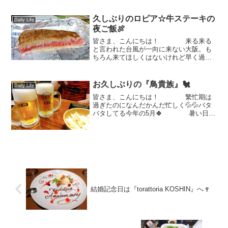
ではサングラスが...
久しぶりのロピア☆牛ステーキの
Daily Life
夜ご飯🍖
皆さま、こんにちは！ 来る来る
と言われた台風が一向に来ない大阪。も
ちろん来てほしくはないけれど早く過ぎ
去ってほしい～！（予定が全然組めない
の💦） 全国で大雨の被害が出ている
みたいだし、今回の台風は予想が難しか
お久しぶりの『鳥貴族』🐔
Daily Life
ったって気象予報士さんが...
皆さま、こんにちは！ 繁忙期は
過ぎたのになんだかんだ忙しく💦💦バタ
バタしてる今年の5月🍀 暑い日も
増えてきて、そんな時は！！どどんっ！
と飲みたくなりますね✨ ちょこ
っとお久しぶりの『鳥貴族』でちょい飲
み～👏👏 （メガ金麦が...
結婚記念日は『torattoria KOSHIN』へ🍷