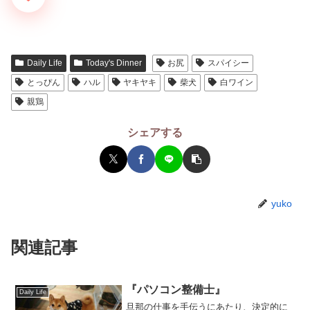
Daily Life
Today's Dinner
お尻
スパイシー
とっぴん
ハル
ヤキヤキ
柴犬
白ワイン
親鶏
シェアする
yuko
関連記事
『パソコン整備士』
Daily Life
旦那の仕事を手伝うにあたり、決定的に