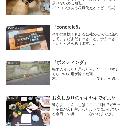
足りないのは知識。
パソコンはある程度使えるけど、初期設
定やトラブル診断を行えるほどの知識は
全然… パソコンの訪問
サポートをメインにしている旦那から勧
められたのは『パソコン整...
『concrete5』
Daily Life
今年の目標でもある会社の法人化と並行
して、まだまだすべきこと、学ぶべきこ
とがたくさんあります。
というこ
とで、今日からは『concrete5』の勉強を
していきたいと思いま
す。 『concrete...
『ポスティング』
Daily Life
梅雨入りしたと思ったら、びっくりする
くらいの大雨が降った週
末。 でも、今週は
晴れの日が多いのだと
か。 久しぶりに
いつもの時間にハルとお散歩ができまし
た。 雨の季節になる
お久しぶりのヤキヤキですよ✨
Daily Life
と、止み間に慌てて...
皆さま、こんにちは！ここ2,3日でガラッ
と空気が入れ替わったような気がしてい
る今日この頃。 こないだまでは、晴
れてもカラッとしてて、暑いと言っても
木陰に入るとまだ涼しさが感じられたの
に。。 ここ2,3日は、朝・夕のお散歩