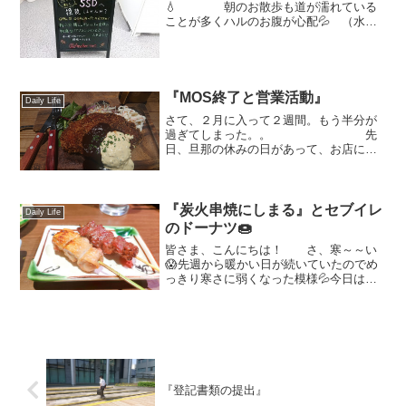
💧 朝のお散歩も道が濡れている
ことが多くハルのお腹が心配💦 （水が
跳ねてお腹が冷たいんだよね） で
も、可愛らしいお花を見つけることがで
きました。 さて、お店の方はという
と9月から新しい取り組みを...
『MOS終了と営業活動』
Daily Life
さて、２月に入って２週間。もう半分が
過ぎてしまった。。 先
日、旦那の休みの日があって、お店にカ
メラを取り付けたり配線や棚の取り付け
などハードの部分がだいぶそろってきま
した。。 お花もちゃ
んと飾りましたよ！後は、...
『炭火串焼にしまる』とセブイレ
Daily Life
のドーナツ🍩
皆さま、こんにちは！ さ、寒～～い
😱先週から暖かい日が続いていたのでめ
っきり寒さに弱くなった模様💦今日は特
に風が強くて寒いですね😣 さ
てさて、お久しぶりの外食の記事。
三国ヶ丘に2023年秋くらい？にひっそり
とオープンされていた...
『登記書類の提出』