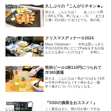
久しぶりの『こんがりチキン🔥』
Daily Life
皆さま、こんにちは！ あっという間
に8月も下旬。早いなぁ～～💦 まだま
だ暑い日が続いてるけどでも、秋の気配
も少しずつ🤭 ハルの早朝散歩では先
日までうるさいほどに鳴いていたセミの
声に代わって、最近では「リリリリ」と
いう虫の音に👀 日...
クリスマスディナー☆2024
Daily Life
Merry Christmas✨ 今年は思いっきり
平日の12/24,25にどこでPartyをするか悩
んだ人も多かったのでは？ 令和にな
ってもう6年にもなるのにいまだに12/23
って祝日じゃなかった？って思ってしま
うの私だけ？？🤣(貴重な...
乾杯ビール1杯110円につられて
Daily Life
🍺365酒場
皆さま、こんにちは！気がつけばもう6月
👀今年の半分がもうすぐ終わるよ～😱
年々速さについていけなくなる
💦 さてさて最近、毎週月曜日に
なると365酒場からLINEに届く『乾杯ド
リンク1杯110円』のクーポン
👏 新しいことが始まって...
『SSDの換装をおススメ！』
Daily Life
ここ最近はまた、雨の日が多いですね