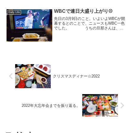
てもお世話になっているお取引先様への
年末のご挨拶に久しぶりに難...
WBCで連日大盛り上がり⚾
Daily Life
先日の3月9日のこと。いよいよWBCが開
幕するとのことで、ニュースもWBC一色
でした。 うちの旦那さんは、サ
ッカーが大好きで（にわかではなく）W
杯の時は大騒ぎだったけど、野球には興
味がないんだろうなぁと思っていた
ら。。。 「今日はW...
クリスマスディナー☆2022
2022年大忘年会までを振り返る。