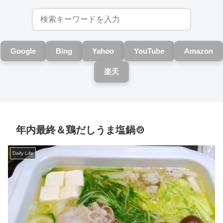
Google
Bing
Yahoo
YouTube
Amazon
楽天
年内最終＆鶏だしうま塩鍋🍲
Daily Life