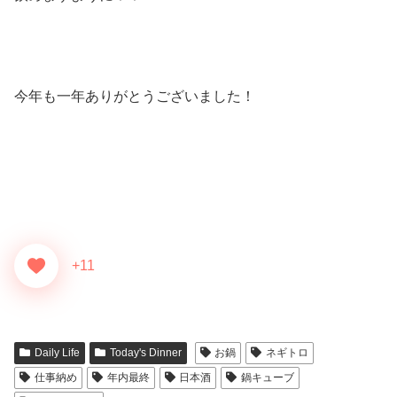
今年も一年ありがとうございました！
+11
Daily Life
Today's Dinner
お鍋
ネギトロ
仕事納め
年内最終
日本酒
鍋キューブ