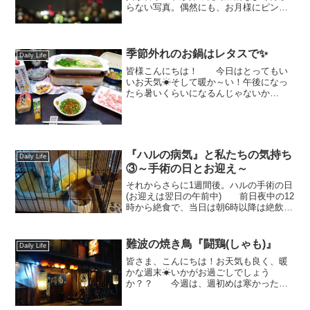
らない写真。偶然にも、お月様にピント
が合ってしまい、意外と良い写真に(笑)他
の写真は、こんな感じの微妙なものだっ
たの
に。。。
季節外れのお鍋はレタスで✨
Daily Life
...
皆様こんにちは！ 今日はとってもい
いお天気☀そして暖か～い！午後になっ
たら暑いくらいになるんじゃないか
な？？ でも、今週のお天気は乱
高下💦雨だったり、とっても寒い日もあ
りましたよね？ そんな、とって
も寒かった日。この日は、禁酒...
『ハルの病気』と私たちの気持ち
Daily Life
③～手術の日とお迎え～
それからさらに1週間後。ハルの手術の日
(お迎えは翌日の午前中) 前日夜中の12
時から絶食で、当日は朝6時以降は絶飲
(お水もダメ) ご飯をもらえると信じ
て、じっと見つめてくるハルの視線が痛
くて痛くて💦 ずっと目を合わさないよ
難波の焼き鳥『闘鶏(しゃも)』
Daily Life
うに病院へ出発...
皆さま、こんにちは！お天気も良く、暖
かな週末☀いかがお過ごしでしょう
か？？ 今週は、週初めは寒かったの
に急に暖かくなって、12月とは思えない
陽気です💦 さて、先日とっっ