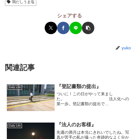
鶏だしうま塩
シェアする
yuko
関連記事
『登記書類の提出』
Daily Life
ついに！この日がやって来まし
た。 法人化への
第一歩。登記書類の提出で
す。 これまで
に『マネーフォワード会社設立』を利用
し、必要な書類を作成してきまし
た。 何度も確認
『法人のお客様』
Daily Life
し、不備はないか...
先週の満月は本当にきれいでしたね。写
真が苦手の私が撮った奇跡的なよく分か