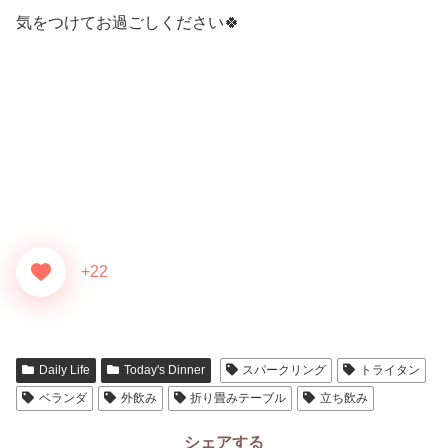
気をつけてお過ごしください🍀
+22
Daily Life
Today's Dinner
スパークリング
トライタン
ベランダ
外飲み
折り畳みテーブル
立ち飲み
シェアする