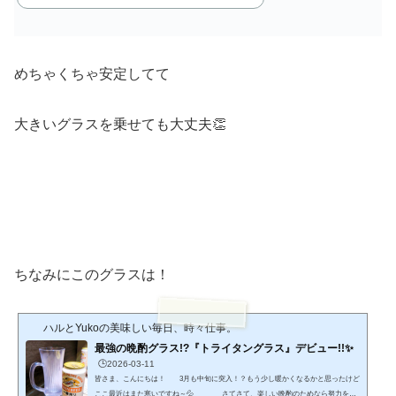
めちゃくちゃ安定してて
大きいグラスを乗せても大丈夫👏
ちなみにこのグラスは！
ハルとYukoの美味しい毎日、時々仕事。
最強の晩酌グラス!?『トライタングラス』デビュー!!✨
🕒️2026-03-11
皆さま、こんにちは！ 3月も中旬に突入！？もう少し暖かくなるかと思ったけど
ここ最近はまた寒いですね～💦 さてさて、楽しい晩酌のためなら努力を惜