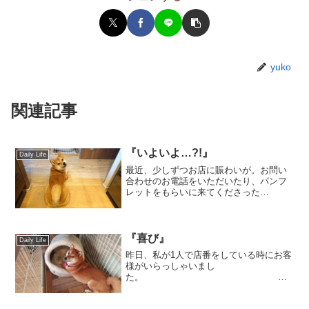
yuko
関連記事
『いよいよ…?!』
Daily Life
最近、少しずつお店に賑わいが。お問い
合わせのお電話をいただいたり、パンフ
レットをもらいに来てくださった
り。 少しず
つ、少しずつですが、認知度があがって
きているのでしょうか？ありがたいこと
です。 ...
『喜び』
Daily Life
昨日、私が1人で店番をしている時にお客
様がいらっしゃいまし
た。
なんとなく、入り口のガラス越しに人影
が見え、表に出てみると店頭に設置して