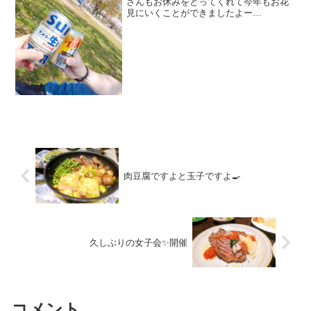
さんもお休みをとってくれて今年もお花
見にいくことができましたよー
ー！！ と言っても、今年は全然余
裕がなくお弁当もなし💦 引越し後、
ずっとお仕事だった旦那さんは少々お疲
れモードだったので、朝ゆっくりめ...
肉豆腐ですよと玉子ですよ🍳
久しぶりの女子会✨開催
コメント