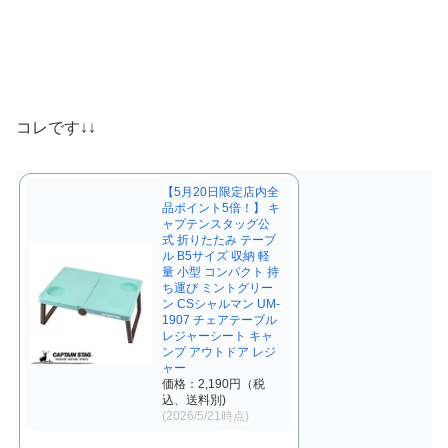
コレです↓↓
【5月20日限定店内全
品ポイント5倍！】 キ
ャプテンスタッグ公
式 折りたたみ テーブ
ル B5サイズ 収納 軽
量 小型 コンパクト 持
ち運び ミントグリー
ン CSシャルマン UM-
1907 チェアテーブル
レジャーシート キャ
ンプ アウトドア レジ
ャー
価格：2,190円（税
込、送料別)
(2026/5/21時点)