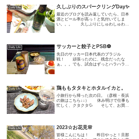
あるチラシ入れからチラシを取り、その
場で読んでいらっしゃるところでし
久しぶりのスパークリングDay✨
Daily Life
た。 ...
最近のブログを読み返していたら、日本
酒とビール率が高っ！と気付いてしま
い。。。 久しぶりにしゅわしゅわが
飲みたくなりました♡ ということ
で、この日はスパークリングでカンパー
イ✨ 我が家のスパークリングはもち
ろんコレ！『プロヴェット・ブ...
サッカーと餃子とPSB⚽
Daily Life
先日のサッカー日本代表のブラジル
戦！ 頑張ったのに、残念だったな
ぁ。。。でも、試合はずっとハラハラで
楽しく観戦させていただきまし
た！！ そんなサッカーのお供は←
やっぱり餃子とビールかなと🍺😊 こ
の日は、旦那の仕事がちょっと遅くなっ
鶏ももタタキとホタルイカと。
た...
Daily Life
小旅行から帰った次の日。（彦根・長浜
の旅はこちら↓↓） 休み明けで仕事も
忙しく、クタクタ💦 そして、お買い
物もできてない💧 こうなることを
予想して、この日はあるものでチャチャ
ッとご飯と決めていました←ごめん
よ。。 なんとか体裁(?...
2023☆お花見🌸
Daily Life
皆様こんにちは！ 昨日やっと！旦那