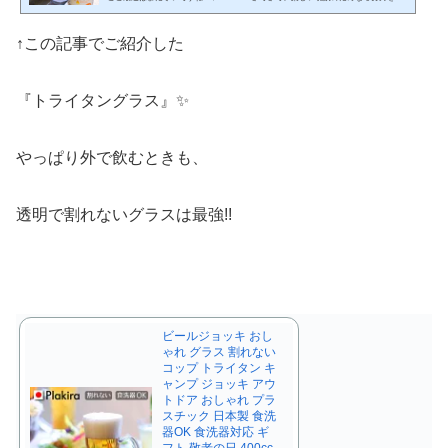
しまない我が家🤣（晩酌の流儀の美幸みたい。。。) ついに手にしたのが、こ
の！『トライタングラス』👏美しい✨キラキラしてるの伝わるかな？ どこかで
↑この記事でご紹介した
見たことあるなぁ～🤔って人もいるでは？？ そう！きっかけは、サイゼリヤに
て。。。 サイゼリヤでビールをジョッキで注文したら「軽っる！」ってなりま
せん？🤭 「あ、プラスチックなんだぁ！」と何となく...
『トライタングラス』✨
やっぱり外で飲むときも、
透明で割れないグラスは最強!!
ビールジョッキ おし
ゃれ グラス 割れない
コップ トライタン キ
ャンプ ジョッキ アウ
トドア おしゃれ プラ
スチック 日本製 食洗
器OK 食洗器対応 ギ