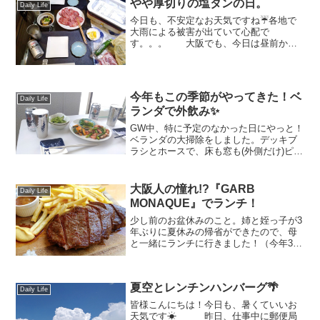
やや厚切りの塩タンの日。
Daily Life
い！ さてさて、先...
今日も、不安定なお天気ですね☔各地で
大雨による被害が出ていて心配で
す。。。 大阪でも、今日は昼前から
雷がゴロゴロ⚡ 見守りカメラで見て
みるとお留守番中のハルが、ゲージの中
でそわそわウロウロ💦💦 帰ってあげた
いけど、帰れない。もう少しだ...
今年もこの季節がやってきた！ベ
Daily Life
ランダで外飲み✨
GW中、特に予定のなかった日にやっと！
ベランダの大掃除をしました。デッキブ
ラシとホースで、床も窓も(外側だけ)ピカ
ピカに✨ と、くれば！今年もこの季
節ですよね？！ベランダで外飲み！！！
って、ちょうど1年前にも同じ記事をあげ
大阪人の憧れ!?『GARB
Daily Life
ていました↓↓↓...
MONAQUE』でランチ！
少し前のお盆休みのこと。姉と姪っ子が3
年ぶりに夏休みの帰省ができたので、母
と一緒にランチに行きました！（今年3月
の旅行以来の 女子会メンバー集合です
♪） 場所はこちら。。。うめきた広場
の『GARB MONAQUE』 すっご
夏空とレンチンハンバーグ🌴
く久しぶり...
Daily Life
皆様こんにちは！今日も、暑くていいお
天気です☀ 昨日、仕事中に郵便局