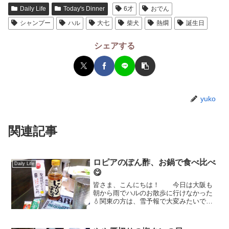
Daily Life
Today's Dinner
6才
おでん
シャンプー
ハル
大七
柴犬
熱燗
誕生日
シェアする
yuko
関連記事
ロピアのぽん酢、お鍋で食べ比べ
Daily Life
😋
皆さま、こんにちは！ 今日は大阪も
朝から雨でハルのお散歩に行けなかった
💧関東の方は、雪予報で大変みたいです
ね💦💦 雪に慣れていない地域で降る
とちょっとの積雪でも大騒ぎになってし
まいますよね💦💦 お気をつけくださー