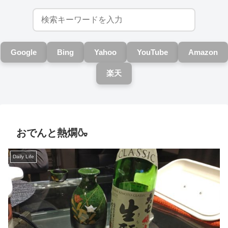
Google
Bing
Yahoo
YouTube
Amazon
楽天
おでんと熱燗🍶
Daily Life