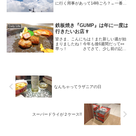
に行く用事があって14時ごろ？←一番暑
い時間帯💧 に、ちょっと出かけたので
すが。。 見てください！この空！！
もくもくと湧き上がる入道雲！あの光っ
てるところがすっごい眩...
鉄板焼き『GUMP』は年に一度は
Daily Life
行きたいお店🍷
皆さま、こんにちは！また新しい週が始
まりましたね！今年も後6週間だって👀
早っ！ さてさて、少し前の記事
なりますが今年も連れて行ってもらいま
した『鉄板焼きGUMP』✨細いグラスの
上品なビール✨ いつも両親に連
れてきてもらうんだけ...
なんちゃってラザニアの日
スーパードライが２ケース!!