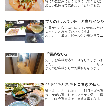
特に外に飲みに行くときにはできるだけ
楽しい気持ちで飲みたい！といつも思っ
ていますが。。。 この日、お仕
事でとってももやもやすることがあって
💧 すごーーく心が落ち込んだまま、
ブリのカルパッチョと白ワイン✨
それでもご飯の準備はしな...
Daily Life
先日から、久しぶりにワインが飲みたい
なぁ～、と思っていたんですよ
ね。。 最近、ビールとレモンサワー
が主流だったから💦 で、なぜ白ワ
インかというとこないだ業務スーパーで
買った↑↑これを使った料理を作りたく
て！ ということで、この日は...
『責めない』
Daily Life
先日、お客様対応でミスをしてしまいま
した。 せっ
かくのお客様からのお問合せをうまく旦
那にパスできなかったので
す。 お店
にかかってきた1本のお問合せ電
話。 パソコ
ヤキヤキとネギトロ巻きの日♡
Daily Life
ンに詳...
皆さま、こんにちは！ 11月半ばの週
末いかがお過ごしでしょうか？😊 暖
かいのは今週末まで、来週は寒くなるみ
たいですよ～😣 さてさて、11月
になりお鍋率が上がる中ちょこっとお久
しぶりのヤキヤキの日～✨ 最