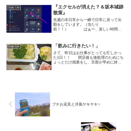
近お気に入りの一口牛...
『エクセルが消えた？＆坂本城跡
Daily Life
散策』
先週の非日常から一瞬で日常に戻って出
勤をしています。（当たり
前！！） はぁー、楽しい時間は
どうしてこうも一瞬なんだろ
う？？ でも、夏はまだまだ始まっ
たばかり！オリンピックも盛り上がって
「飲みに行きたい！」
Daily Life
いるし、テンションはやや高めです
(笑) ...
さて、昨日はお仕事がとっても忙しかっ
た1日！！ 閉店後も後処理のためにち
ょっとだけ残業をし、旦那が早めに終わ
ったとかで迎えに来てくれました！
こんな日は！！ そう！以前だったら
絶対に「飲みに行こか？」という流れに
なるはずだったのに！ ...
プチお花見と洋風ヤキヤキ✨