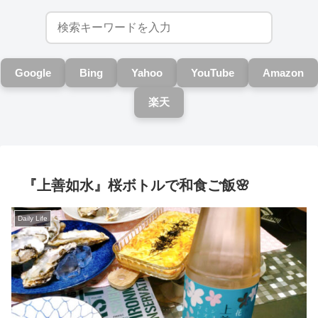
Google
Bing
Yahoo
YouTube
Amazon
楽天
『上善如水』桜ボトルで和食ご飯🌸
Daily Life