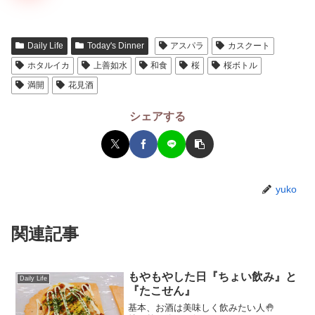
Daily Life
Today's Dinner
アスパラ
カスクート
ホタルイカ
上善如水
和食
桜
桜ボトル
満開
花見酒
シェアする
yuko
関連記事
もやもやした日『ちょい飲み』と
Daily Life
『たこせん』
基本、お酒は美味しく飲みたい人🤚