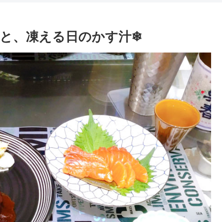
と、凍える日のかす汁❄