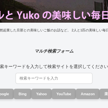
突然起業した旦那との美味しいご飯のお話など。 2人と1匹の美味しい毎
マルチ検索フォーム
索キーワードを入力して検索サイトを選択してくださ
楽
oogle
Bing
Yahoo
YouTube
Amazon