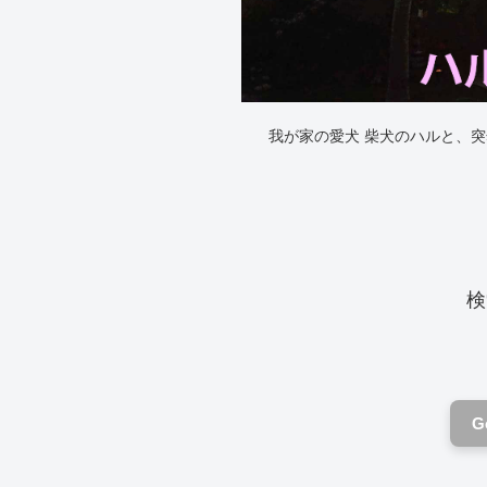
我が家の愛犬 柴犬のハルと、
検
G