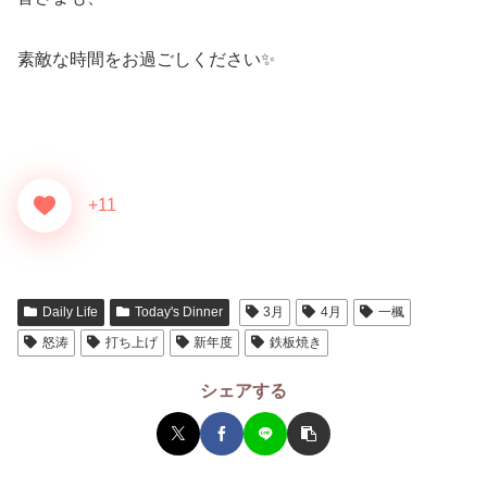
素敵な時間をお過ごしください✨
+11
Daily Life
Today's Dinner
3月
4月
一楓
怒涛
打ち上げ
新年度
鉄板焼き
シェアする