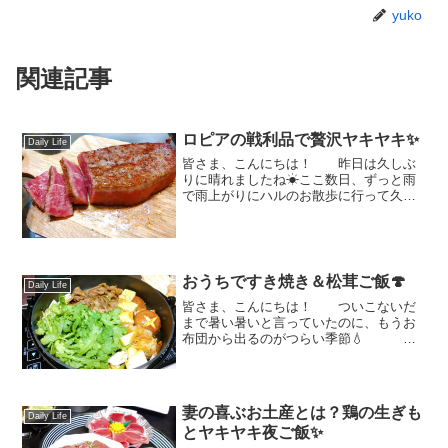
yuko
関連記事
ロピアの戦利品で贅沢ヤキヤキ✨
Daily Life
皆さま、こんにちは！ 昨日は久しぶ
りに晴れましたね☀ここ数日、ずっと雨
で雨上がりにハルのお散歩に行って久し
ぶりに青空を見た時、「わぁ～、青空だ
ぁ！！」って思わずテンションが上がり
ましたもん。そんなに見てなかったかな
🙄 そろそろ、そろ...
おうちですき焼き＆松茸ご飯🍄
Daily Life
皆さま、こんにちは！ ついこないだ
まで暑い暑いと言っていたのに、もうお
布団から出るのがつらい季節💧 昨
日から、やっとお布団を大布団に変えた
ら朝、お布団が気持ち良すぎて出られま
せん💦💦 さてさて、そんな
(やっと)秋が深まりつつ...
妻の喜ぶお土産とは？鶏の生ぎも
Daily Life
とヤキヤキ夜ご飯✨