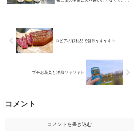
夜ご飯の準備に火を使いたくなくて。。
💦で、早速火を使わない夜ご飯
PartⅡ。 見た目はなかなかイケてま
す？？ まずはここのところ毎日？デ
ジャヴかっていうくらい飲んで...
ロピアの戦利品で贅沢ヤキヤキ✨
プチお花見と洋風ヤキヤキ✨
コメント
コメントを書き込む