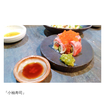
『小袖寿司』