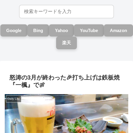
Google
Bing
Yahoo
YouTube
Amazon
楽天
怒涛の3月が終わった🎉打ち上げは鉄板焼
『一楓』で🍖
Daily Life