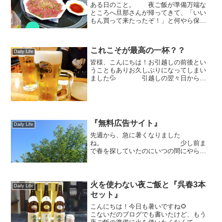
ある日のこと。 夜ご飯が準備万端な
ところへ旦那さんが帰ってきて、「いい
もん買って来たったぞ！」と何やら保冷
バックを渡されました。 皆さまな
ら、何だと想像しますか？？ 妻に対
して、「いいもん」とはもちろん喜ぶも
これこそが最高の一杯？？
のでしょう？？ 私は、「...
Daily Life
皆様、こんにちは！お引越しの前後とい
うこともありお久しぶりになってしまい
ました💦 引越しの翌々日からお
仕事には復帰していたのですが本当にド
タバタで💧 家族から「引越し終
わった？」って聞かれたら、だいたい普
通は、「何とか、無事に終...
『無料広告サイト』
Daily Life
先週から、急に暑くなりました
ね。 少し前ま
で春を探していたのにいつの間にやら、
桜の木々は新緑となり、青々と茂ってい
ました。お散歩も、早朝でなくては地面
に近いハルにはちょっと暑いかな？と真
夏のような心配をすることも。今で...
火を使わない夜ご飯と『呉春3本
Daily Life
セット』
こんにちは！今日も暑いですね🌻
こないだのブログでも書いたけど、もう